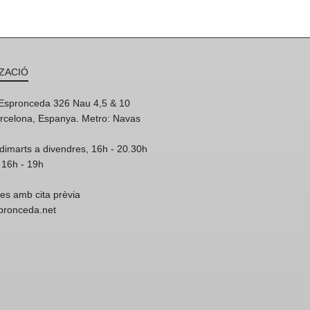
ZACIÓ
'Espronceda 326 Nau 4,5 & 10
rcelona, Espanya. Metro: Navas
dimarts a divendres, 16h - 20.30h
 16h - 19h
res amb cita prèvia
spronceda.net