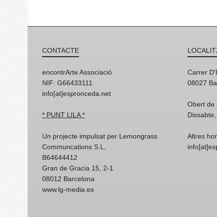
CONTACTE
LOCALIT
encontrArte Associació
Carrer D
NIF: G66433111
08027 Ba
info[at]espronceda.net
Obert de 
* PUNT LILA *
Dissabte,
Un projecte impulsat per Lemongrass
Altres ho
Communcations S.L,
info[at]e
B64644412
Gran de Gracia 15, 2-1
08012 Barcelona
www.lg-media.es