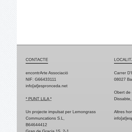
CONTACTE
LOCALIT
encontrArte Associació
Carrer D
NIF: G66433111
08027 Ba
info[at]espronceda.net
Obert de 
* PUNT LILA *
Dissabte,
Un projecte impulsat per Lemongrass
Altres ho
Communcations S.L,
info[at]e
B64644412
Gran de Gracia 15, 2-1