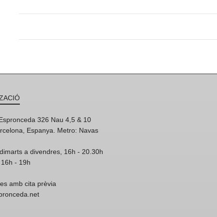
ZACIÓ
'Espronceda 326 Nau 4,5 & 10
rcelona, Espanya. Metro: Navas
dimarts a divendres, 16h - 20.30h
 16h - 19h
res amb cita prèvia
spronceda.net