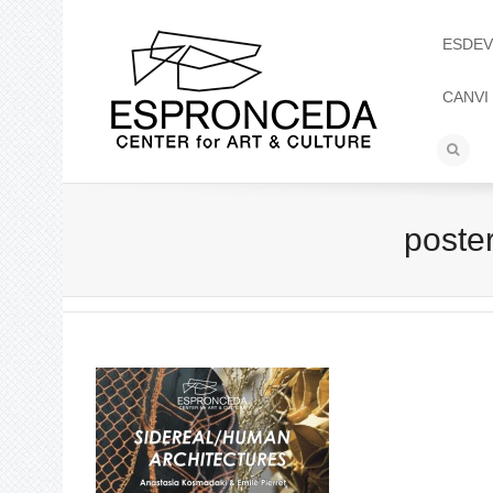
ESDEV
CANVI
poste