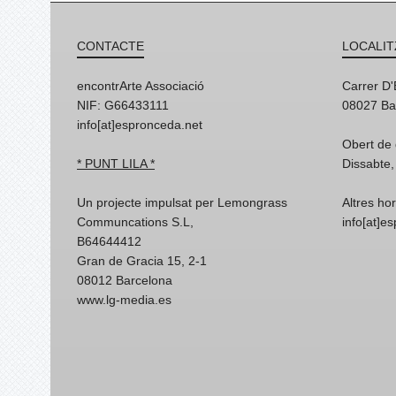
CONTACTE
LOCALIT
encontrArte Associació
Carrer D
NIF: G66433111
08027 Ba
info[at]espronceda.net
Obert de 
* PUNT LILA *
Dissabte,
Un projecte impulsat per Lemongrass
Altres ho
Communcations S.L,
info[at]e
B64644412
Gran de Gracia 15, 2-1
08012 Barcelona
www.lg-media.es