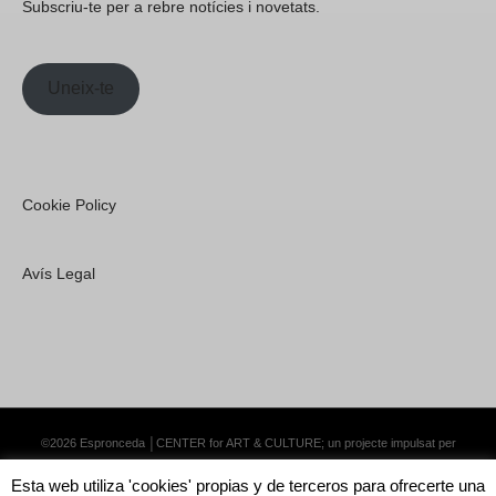
Subscriu-te per a rebre notícies i novetats.
Uneix-te
Cookie Policy
Avís Legal
©2026 Espronceda │CENTER for ART & CULTURE; un projecte impulsat per
Lemongrass Communications S.L.
·
Premium WordPress Themes by Swift Ideas
Esta web utiliza 'cookies' propias y de terceros para ofrecerte una