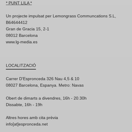
* PUNT LILA *
Un projecte impulsat per Lemongrass Communcations S.L,
B64644412
Gran de Gracia 15, 2-1
08012 Barcelona
www.lg-media.es
LOCALITZACIÓ
Carrer D'Espronceda 326 Nau 4,5 & 10
08027 Barcelona, Espanya. Metro: Navas
Obert de dimarts a divendres, 16h - 20.30h
Dissabte, 16h - 19h
Altres hores amb cita prèvia
info[at]espronceda.net