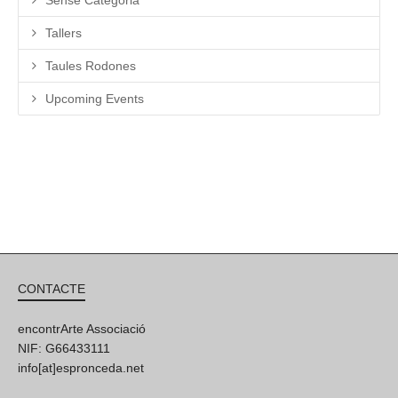
Tallers
Taules Rodones
Upcoming Events
CONTACTE
encontrArte Associació
NIF: G66433111
info[at]espronceda.net