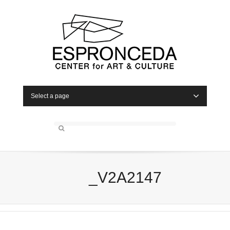
Select a page
_V2A2147