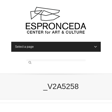
Select a page
_V2A5258