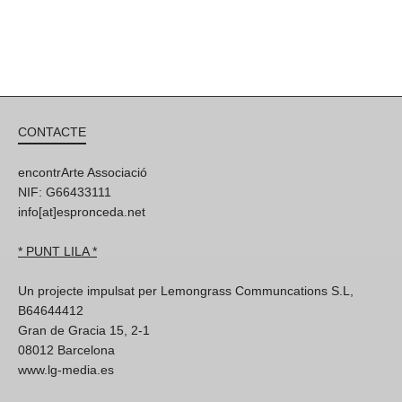
CONTACTE
encontrArte Associació
NIF: G66433111
info[at]espronceda.net
* PUNT LILA *
Un projecte impulsat per Lemongrass Communcations S.L,
B64644412
Gran de Gracia 15, 2-1
08012 Barcelona
www.lg-media.es