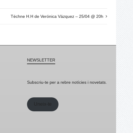
Téchne H.H de Verónica Vázquez – 25/04 @ 20h
NEWSLETTER
Subscriu-te per a rebre notícies i novetats.
Uneix-te