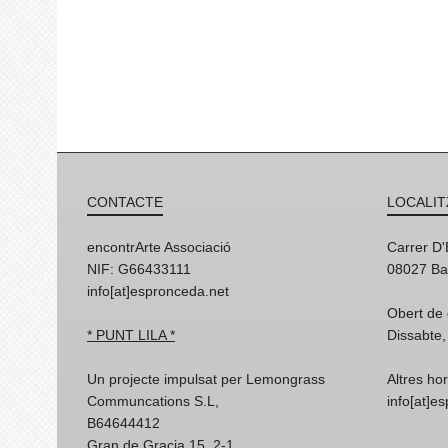
CONTACTE
LOCALIT
encontrArte Associació
Carrer D
NIF: G66433111
08027 Ba
info[at]espronceda.net
Obert de 
* PUNT LILA *
Dissabte,
Un projecte impulsat per Lemongrass
Altres ho
Communcations S.L,
info[at]e
B64644412
Gran de Gracia 15, 2-1