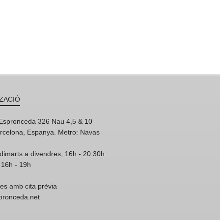
ZACIÓ
'Espronceda 326 Nau 4,5 & 10
rcelona, Espanya. Metro: Navas
dimarts a divendres, 16h - 20.30h
 16h - 19h
res amb cita prèvia
spronceda.net