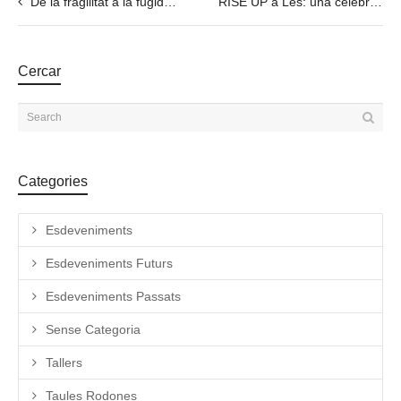
De la fragilitat a la fugida: creativitat i resiliència a l’exili
RISE UP a Les: una celebració de la dansa, l’art, la llengua i la comunitat. WHAT?! – Exposició itinerant RISE UP
Cercar
Categories
Esdeveniments
Esdeveniments Futurs
Esdeveniments Passats
Sense Categoria
Tallers
Taules Rodones