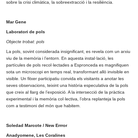
sobre la crisi climàtica, la sobreextracció i la resiliència.
Mar Gene
Laboratori de pols
Objecte trobat: pols
La pols, sovint considerada insignificant, es revela com un arxiu
viu de la memòria i l’entorn. En aquesta instal·lació, les
partícules de pols recol·lectades a Espronceda es magnifiquen
sota un microscopi en temps real, transformant allò invisible en
visible. Un fitxer participatiu convida els visitants a anotar les
seves observacions, teixint una història especulativa de la pols
que creix al llarg de l’exposició. A la intersecció de la pràctica
experimental i la memòria col·lectiva, l’obra replanteja la pols
com a testimoni del món que habitem.
Soledad Marcote / New Errror
Anadyomene, Les Coralines