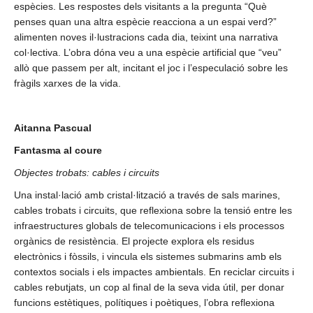
espècies. Les respostes dels visitants a la pregunta “Què
penses quan una altra espècie reacciona a un espai verd?”
alimenten noves il·lustracions cada dia, teixint una narrativa
col·lectiva. L’obra dóna veu a una espècie artificial que “veu”
allò que passem per alt, incitant el joc i l’especulació sobre les
fràgils xarxes de la vida.
Aitanna Pascual
Fantasma al coure
Objectes trobats: cables i circuits
Una instal·lació amb cristal·lització a través de sals marines,
cables trobats i circuits, que reflexiona sobre la tensió entre les
infraestructures globals de telecomunicacions i els processos
orgànics de resistència. El projecte explora els residus
electrònics i fòssils, i vincula els sistemes submarins amb els
contextos socials i els impactes ambientals. En reciclar circuits i
cables rebutjats, un cop al final de la seva vida útil, per donar
funcions estètiques, polítiques i poètiques, l’obra reflexiona