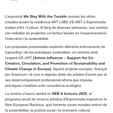
L’exposició
We Stay With the Trouble
reuneix les obres
creades durant la residència ART LABS d’E-ART a Espronceda
Institut d’Art i Cultura. Al llarg de diverses setmanes, nou artistes
van treballar en projectes col·lectius basats en l’experimentació,
l’intercanvi i la sostenibilitat.
Les propostes presentades exploren diferents enfocaments de
l’
upcycling
i de les pràctiques sostenibles, en sintonia amb
l’esperit d’
E-ART
(Artists Influence – Support the Co-
Creation, Circulation, and Promotion of Sustainability and
Climate Change in Europe)
. Aquest projecte europeu, finançat
per Erasmus+, té com a objectiu dotar els artistes d’eines per al
seu desenvolupament professional alhora que impulsa
pràctiques creatives amb consciència ecològica.
La mostra s’inscriu també en
NEB & Inclusio 2025
, el
programa anual de recerca artística d’Espronceda inspirat en la
New European Bauhaus, que fomenta noves mirades entorn de
la sostenibilitat, la justícia social i la innovació cultural.