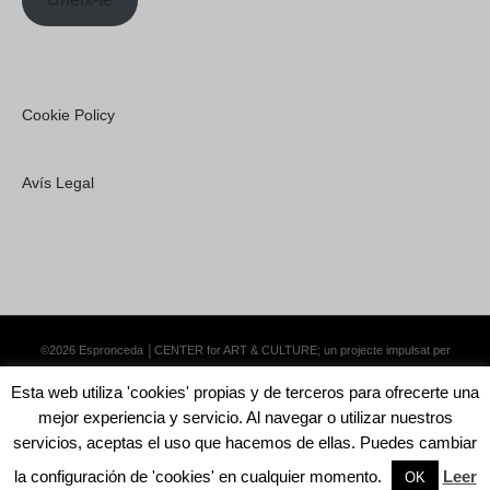
Cookie Policy
Avís Legal
©2026 Espronceda │CENTER for ART & CULTURE; un projecte impulsat per
Lemongrass Communications S.L.
·
Premium WordPress Themes by Swift Ideas
Esta web utiliza 'cookies' propias y de terceros para ofrecerte una
mejor experiencia y servicio. Al navegar o utilizar nuestros
servicios, aceptas el uso que hacemos de ellas. Puedes cambiar
la configuración de 'cookies' en cualquier momento.
Leer
English
Català
Español
OK