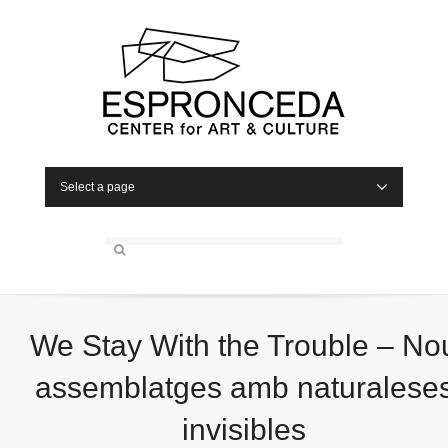
Select a page
We Stay With the Trouble – No
assemblatges amb naturalese
invisibles