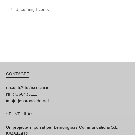
Upcoming Events
CONTACTE
encontrArte Associació
NIF: G66433111
info[at]espronceda.net
* PUNT LILA *
Un projecte impulsat per Lemongrass Communcations S.L,
B64644412