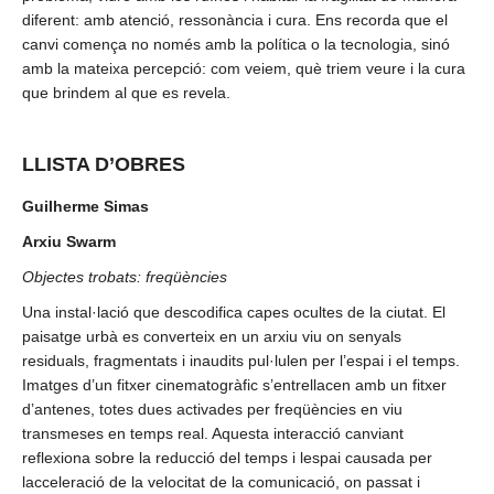
diferent: amb atenció, ressonància i cura. Ens recorda que el
canvi comença no només amb la política o la tecnologia, sinó
amb la mateixa percepció: com veiem, què triem veure i la cura
que brindem al que es revela.
LLISTA D’OBRES
Guilherme Simas
Arxiu Swarm
Objectes trobats: freqüències
Una instal·lació que descodifica capes ocultes de la ciutat. El
paisatge urbà es converteix en un arxiu viu on senyals
residuals, fragmentats i inaudits pul·lulen per l’espai i el temps.
Imatges d’un fitxer cinematogràfic s’entrellacen amb un fitxer
d’antenes, totes dues activades per freqüències en viu
transmeses en temps real. Aquesta interacció canviant
reflexiona sobre la reducció del temps i lespai causada per
lacceleració de la velocitat de la comunicació, on passat i