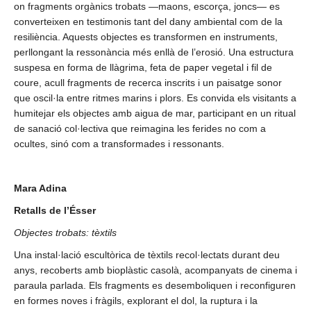
on fragments orgànics trobats —maons, escorça, joncs— es
converteixen en testimonis tant del dany ambiental com de la
resiliència. Aquests objectes es transformen en instruments,
perllongant la ressonància més enllà de l’erosió. Una estructura
suspesa en forma de llàgrima, feta de paper vegetal i fil de
coure, acull fragments de recerca inscrits i un paisatge sonor
que oscil·la entre ritmes marins i plors. Es convida els visitants a
humitejar els objectes amb aigua de mar, participant en un ritual
de sanació col·lectiva que reimagina les ferides no com a
ocultes, sinó com a transformades i ressonants.
Mara Adina
Retalls de l’Ésser
Objectes trobats: tèxtils
Una instal·lació escultòrica de tèxtils recol·lectats durant deu
anys, recoberts amb bioplàstic casolà, acompanyats de cinema i
paraula parlada. Els fragments es desemboliquen i reconfiguren
en formes noves i fràgils, explorant el dol, la ruptura i la