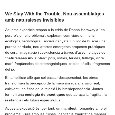
We Stay With the Trouble. Nou assemblatges
amb naturaleses invisibles
Aquesta exposició respon a la crida de Donna Haraway a “no
perdre’s en el problema”, explorant com viure en mons
ecològics, tecnològics i socials danyats. En lloc de buscar una
puresa perduda, nou artistes emergents proposen pràctiques
de cura, imaginació i coexistència a través d’assemblatges de
“
naturaleses invisibles
“: pols, ostres, ferides, fullatge, vidre
marí, freqüències electromagnètiques, cables, tèxtils i fragments
del jo.
En amplificar allò que sol passar desapercebut, les obres
transformen la percepció de la mera mirada a la visió real,
cultivant una ètica de la relació i la interdependència. Juntes
formen una
ecologia de pràctiques
que abraça la fragilitat, la
resiliència i els futurs especulatius.
Aquesta exposició és, per tant, un
manifest
: romandre amb el
problema, viure amb les ruïnes i habitar la fragilitat de manera