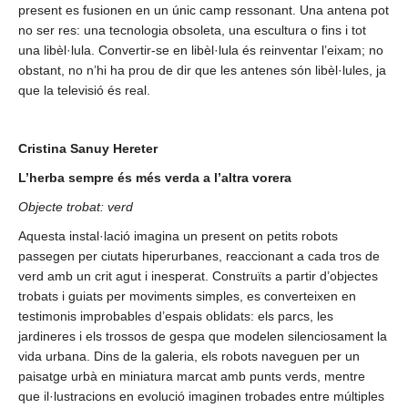
present es fusionen en un únic camp ressonant. Una antena pot
no ser res: una tecnologia obsoleta, una escultura o fins i tot
una libèl·lula. Convertir-se en libèl·lula és reinventar l’eixam; no
obstant, no n’hi ha prou de dir que les antenes són libèl·lules, ja
que la televisió és real.
Cristina Sanuy Hereter
L’herba sempre és més verda a l’altra vorera
Objecte trobat: verd
Aquesta instal·lació imagina un present on petits robots
passegen per ciutats hiperurbanes, reaccionant a cada tros de
verd amb un crit agut i inesperat. Construïts a partir d’objectes
trobats i guiats per moviments simples, es converteixen en
testimonis improbables d’espais oblidats: els parcs, les
jardineres i els trossos de gespa que modelen silenciosament la
vida urbana. Dins de la galeria, els robots naveguen per un
paisatge urbà en miniatura marcat amb punts verds, mentre
que il·lustracions en evolució imaginen trobades entre múltiples