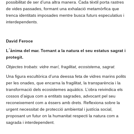
possibilitat de ser d’una altra manera. Cada tèxtil porta rastres
de vides passades, formant una exhalació metamòrfica que
trenca identitats imposades mentre busca futurs especulatius i
interdependents.
David Feroce
L´ànima del mar. Tornant a la natura el seu estatus sagrat i
protegit.
Objectes trobats: vidre marí, fragilitat, ecosistema, sagrat.
Una figura escultòrica d’una deessa feta de vidres marins polits
per les onades, que encarna la fragilitat, la transparència i la
transformació dels ecosistemes aquàtics. L’obra reivindica els
cossos d’aigua com a entitats sagrades, advocant pel seu
reconeixement com a éssers amb drets. Reflexiona sobre la
urgent necessitat de protecció ambiental i justícia social,
proposant un futur on la humanitat respecti la natura com a
sagrada i interdependent.