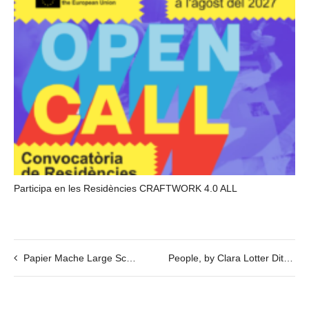
Participa en les Residències CRAFTWORK 4.0 ALL
Papier Mache Large Scale Workshop with Tom Campbell
People, by Clara Lotter Dittmer 27/08/19 @19h