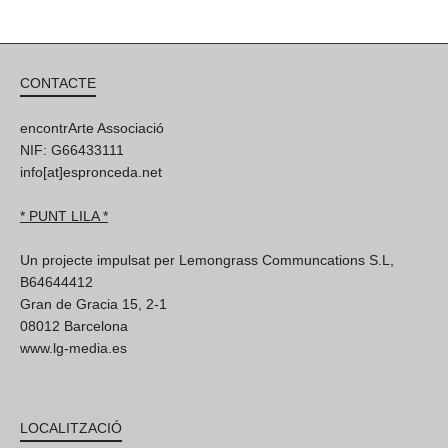
CONTACTE
encontrArte Associació
NIF: G66433111
info[at]espronceda.net
* PUNT LILA *
Un projecte impulsat per Lemongrass Communcations S.L,
B64644412
Gran de Gracia 15, 2-1
08012 Barcelona
www.lg-media.es
LOCALITZACIÓ