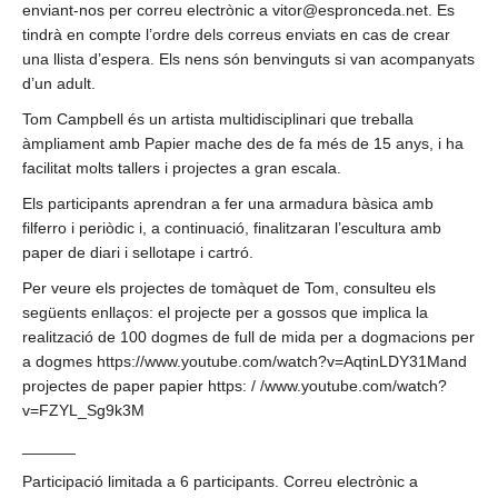
enviant-nos per correu electrònic a vitor@espronceda.net. Es
tindrà en compte l’ordre dels correus enviats en cas de crear
una llista d’espera. Els nens són benvinguts si van acompanyats
d’un adult.
Tom Campbell és un artista multidisciplinari que treballa
àmpliament amb Papier mache des de fa més de 15 anys, i ha
facilitat molts tallers i projectes a gran escala.
Els participants aprendran a fer una armadura bàsica amb
filferro i periòdic i, a continuació, finalitzaran l’escultura amb
paper de diari i sellotape i cartró.
Per veure els projectes de tomàquet de Tom, consulteu els
següents enllaços: el projecte per a gossos que implica la
realització de 100 dogmes de full de mida per a dogmacions per
a dogmes https://www.youtube.com/watch?v=AqtinLDY31Mand
projectes de paper papier https: / /www.youtube.com/watch?
v=FZYL_Sg9k3M
______
Participació limitada a 6 participants. Correu electrònic a