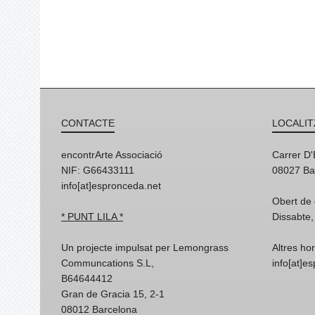
CONTACTE
LOCALIT
encontrArte Associació
Carrer D
NIF: G66433111
08027 Ba
info[at]espronceda.net
Obert de 
* PUNT LILA *
Dissabte,
Un projecte impulsat per Lemongrass
Altres ho
Communcations S.L,
info[at]e
B64644412
Gran de Gracia 15, 2-1
08012 Barcelona