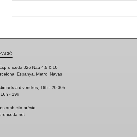
ZACIÓ
'Espronceda 326 Nau 4,5 & 10
rcelona, Espanya. Metro: Navas
dimarts a divendres, 16h - 20.30h
 16h - 19h
res amb cita prèvia
spronceda.net