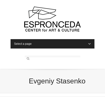
Select a page
Evgeniy Stasenko