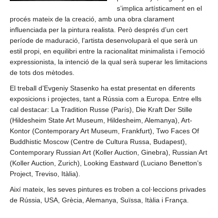
s’implica artísticament en el
procés mateix de la creació, amb una obra clarament
influenciada per la pintura realista. Però després d’un cert
període de maduració, l’artista desenvoluparà el que serà un
estil propi, en equilibri entre la racionalitat minimalista i l’emoció
expressionista, la intenció de la qual serà superar les limitacions
de tots dos mètodes.
El treball d’Evgeniy Stasenko ha estat presentat en diferents
exposicions i projectes, tant a Rússia com a Europa. Entre ells
cal destacar: La Tradition Russe (París), Die Kraft Der Stille
(Hildesheim State Art Museum, Hildesheim, Alemanya), Art-
Kontor (Contemporary Art Museum, Frankfurt), Two Faces Of
Buddhistic Moscow (Centre de Cultura Russa, Budapest),
Contemporary Russian Art (Koller Auction, Ginebra), Russian Art
(Koller Auction, Zurich), Looking Eastward (Luciano Benetton’s
Project, Treviso, Itàlia).
Així mateix, les seves pintures es troben a col·leccions privades
de Rússia, USA, Grècia, Alemanya, Suïssa, Itàlia i França.