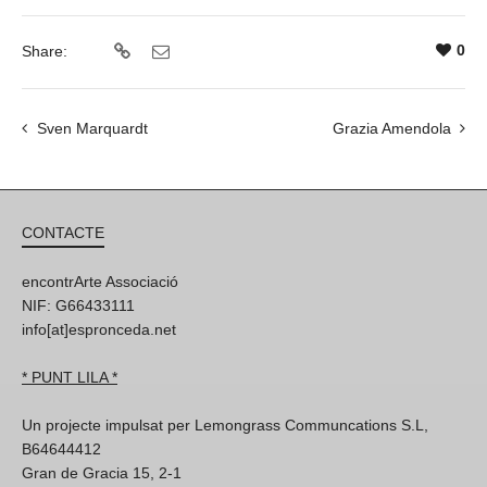
0
Share:
Sven Marquardt
Grazia Amendola
CONTACTE
encontrArte Associació
NIF: G66433111
info[at]espronceda.net
* PUNT LILA *
Un projecte impulsat per Lemongrass Communcations S.L,
B64644412
Gran de Gracia 15, 2-1