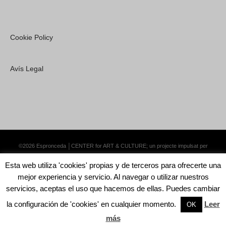
Cookie Policy
Avís Legal
©2026 Espronceda │CENTER for ART & CULTURE; un projecte impulsat per
Lemongrass Communications S.L.
·
Premium WordPress Themes by Swift Ideas
Esta web utiliza 'cookies' propias y de terceros para ofrecerte una
mejor experiencia y servicio. Al navegar o utilizar nuestros
servicios, aceptas el uso que hacemos de ellas. Puedes cambiar
la configuración de 'cookies' en cualquier momento.
Leer
English
Català
Español
OK
más