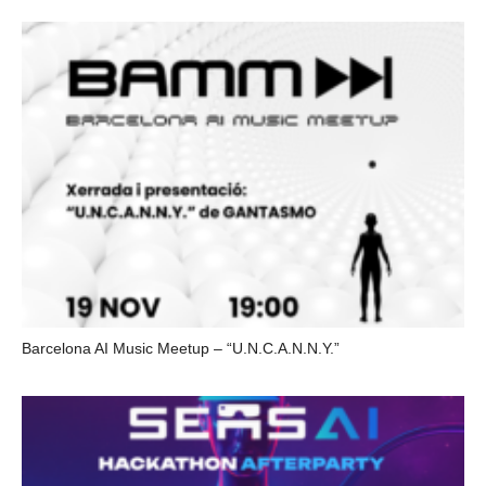
Barcelona AI Music Meetup – “U.N.C.A.N.N.Y.”