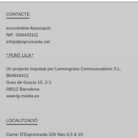
CONTACTE
encontrArte Associació
NIF: G66433111
info[at]espronceda.net
* PUNT LILA *
Un projecte impulsat per Lemongrass Communcations S.L,
B64644412
Gran de Gracia 15, 2-1
08012 Barcelona
www.lg-media.es
LOCALITZACIÓ
Carrer D'Espronceda 326 Nau 4,5 & 10