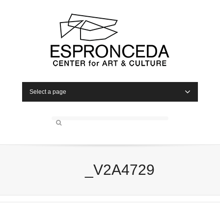
Select a page
_V2A4729