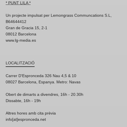
* PUNT LILA *
Un projecte impulsat per Lemongrass Communcations S.L,
B64644412
Gran de Gracia 15, 2-1
08012 Barcelona
www.lg-media.es
LOCALITZACIÓ
Carrer D'Espronceda 326 Nau 4,5 & 10
08027 Barcelona, Espanya. Metro: Navas
Obert de dimarts a divendres, 16h - 20.30h
Dissabte, 16h - 19h
Altres hores amb cita prèvia
info[at]espronceda.net