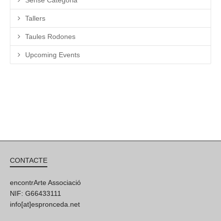
Tallers
Taules Rodones
Upcoming Events
CONTACTE
encontrArte Associació
NIF: G66433111
info[at]espronceda.net