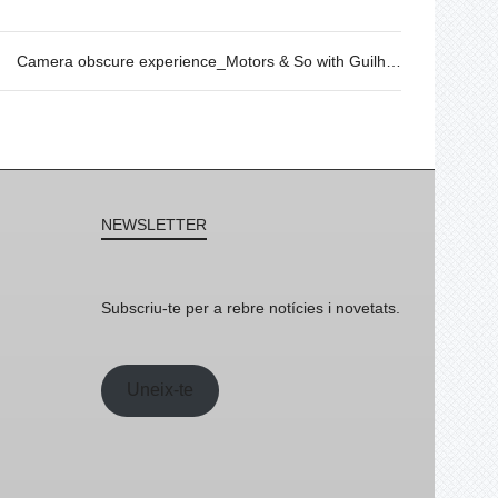
Camera obscure experience_Motors & So with Guilhem Senges
NEWSLETTER
Subscriu-te per a rebre notícies i novetats.
Uneix-te