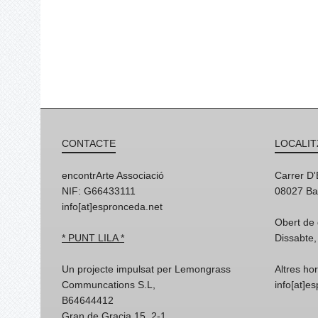
CONTACTE
LOCALIT
encontrArte Associació
Carrer D
NIF: G66433111
08027 Ba
info[at]espronceda.net
Obert de 
* PUNT LILA *
Dissabte,
Un projecte impulsat per Lemongrass
Altres ho
Communcations S.L,
info[at]e
B64644412
Gran de Gracia 15, 2-1