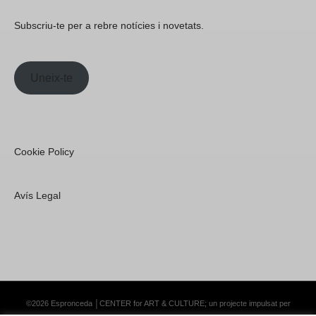
Subscriu-te per a rebre notícies i novetats.
Uneix-te
Cookie Policy
Avís Legal
©2026 Espronceda │CENTER for ART & CULTURE; un projecte impulsat per