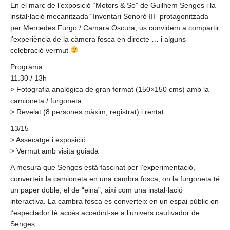
En el marc de l’exposició “Motors & So” de Guilhem Senges i la
instal·lació mecanitzada “Inventari Sonoró III” protagonitzada
per Mercedes Furgo / Camara Oscura, us convidem a compartir
l’experiència de la càmera fosca en directe … i alguns
celebració vermut
Programa:
11.30 / 13h
> Fotografia analògica de gran format (150×150 cms) amb la
camioneta / furgoneta
> Revelat (8 persones màxim, registrat) i rentat
13/15
> Assecatge i exposició
> Vermut amb visita guiada
A mesura que Senges està fascinat per l’experimentació,
converteix la camioneta en una cambra fosca, on la furgoneta té
un paper doble, el de “eina”, així com una instal·lació
interactiva. La cambra fosca es converteix en un espai públic on
l’espectador té accés accedint-se a l’univers cautivador de
Senges.