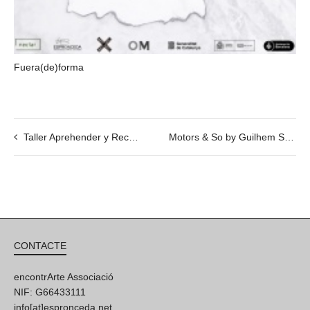
Fuera(de)forma
Taller Aprehender y Recortar Naturgemälde / Marta de los Pájaros
Motors & So by Guilhem Senges
CONTACTE
encontrArte Associació
NIF: G66433111
info[at]espronceda.net