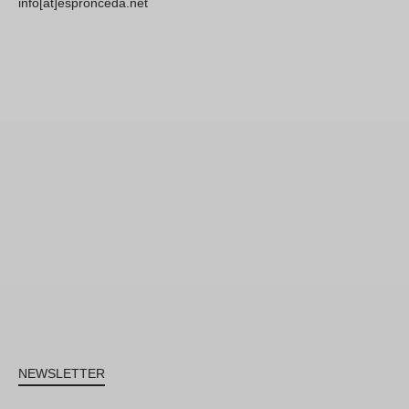
info[at]espronceda.net
NEWSLETTER