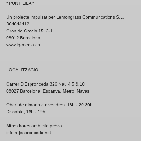
* PUNT LILA *
Un projecte impulsat per Lemongrass Communcations S.L,
B64644412
Gran de Gracia 15, 2-1
08012 Barcelona
www.lg-media.es
LOCALITZACIÓ
Carrer D'Espronceda 326 Nau 4,5 & 10
08027 Barcelona, Espanya. Metro: Navas
Obert de dimarts a divendres, 16h - 20.30h
Dissabte, 16h - 19h
Altres hores amb cita prèvia
info[at]espronceda.net