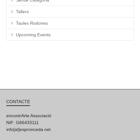
Tallers
Taules Rodones
Upcoming Events
CONTACTE
encontrArte Associació
NIF: G66433111
info[at]espronceda.net