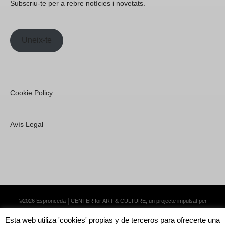
Subscriu-te per a rebre notícies i novetats.
Uneix-te
Cookie Policy
Avís Legal
©2026 Espronceda │CENTER for ART & CULTURE; un projecte impulsat per
Lemongrass Communications S.L.
·
Premium WordPress Themes by Swift Ideas
Esta web utiliza 'cookies' propias y de terceros para ofrecerte una