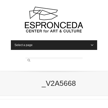
Select a page
_V2A5668