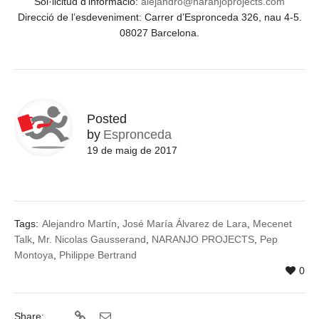
Sol·licitud d’informació:
alejandro@naranjoprojects.com
Direcció de l’esdeveniment: Carrer d’Espronceda 326, nau 4-5.
08027 Barcelona.
Posted
by
Espronceda
19 de maig de 2017
Tags:
Alejandro Martín
,
José María Álvarez de Lara
,
Mecenet
Talk
,
Mr. Nicolas Gausserand
,
NARANJO PROJECTS
,
Pep
Montoya
,
Philippe Bertrand
0
Share: