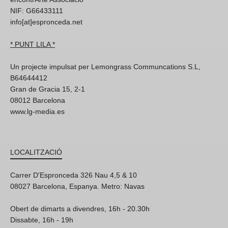
NIF: G66433111
info[at]espronceda.net
* PUNT LILA *
Un projecte impulsat per Lemongrass Communcations S.L,
B64644412
Gran de Gracia 15, 2-1
08012 Barcelona
www.lg-media.es
LOCALITZACIÓ
Carrer D'Espronceda 326 Nau 4,5 & 10
08027 Barcelona, Espanya. Metro: Navas
Obert de dimarts a divendres, 16h - 20.30h
Dissabte, 16h - 19h