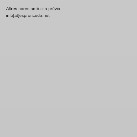
Altres hores amb cita prèvia
info[at]espronceda.net