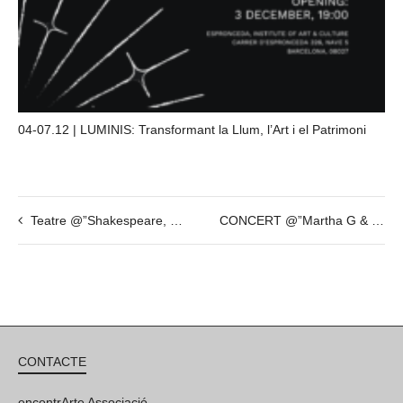
04-07.12 | LUMINIS: Transformant la Llum, l’Art i el Patrimoni
Teatre @”Shakespeare, la dida i el seu gos” amb Veronica Isola i Nico Cobo – 9 de Juny – 20h30
CONCERT @”Martha G & Su Cacao Fino” (Finissage LOOP Festival) – Dissabte 27 de Maig – 20h30
CONTACTE
encontrArte Associació