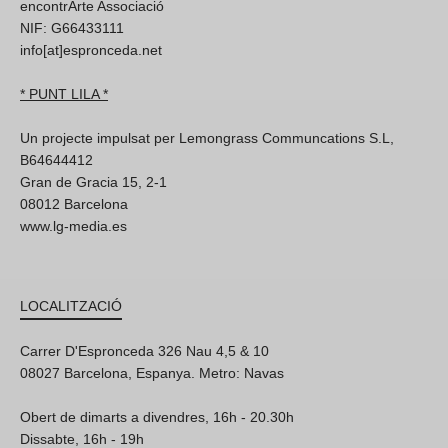
encontrArte Associació
NIF: G66433111
info[at]espronceda.net
* PUNT LILA *
Un projecte impulsat per Lemongrass Communcations S.L,
B64644412
Gran de Gracia 15, 2-1
08012 Barcelona
www.lg-media.es
LOCALITZACIÓ
Carrer D'Espronceda 326 Nau 4,5 & 10
08027 Barcelona, Espanya. Metro: Navas
Obert de dimarts a divendres, 16h - 20.30h
Dissabte, 16h - 19h