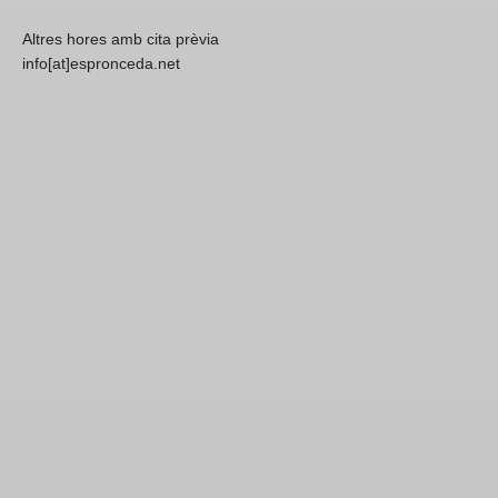
Altres hores amb cita prèvia
info[at]espronceda.net