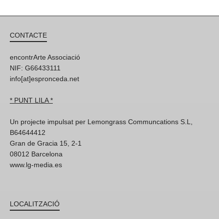
CONTACTE
encontrArte Associació
NIF: G66433111
info[at]espronceda.net
* PUNT LILA *
Un projecte impulsat per Lemongrass Communcations S.L,
B64644412
Gran de Gracia 15, 2-1
08012 Barcelona
www.lg-media.es
LOCALITZACIÓ