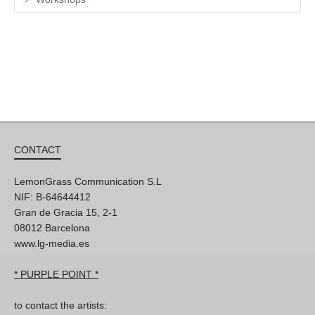
CONTACT
LemonGrass Communication S.L
NIF: B-64644412
Gran de Gracia 15, 2-1
08012 Barcelona
www.lg-media.es
* PURPLE POINT *
to contact the artists: