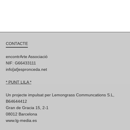
CONTACTE
encontrArte Associació
NIF: G66433111
info[at]espronceda.net
* PUNT LILA *
Un projecte impulsat per Lemongrass Communcations S.L,
B64644412
Gran de Gracia 15, 2-1
08012 Barcelona
www.lg-media.es