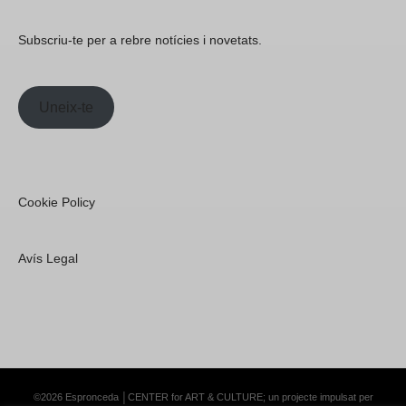
Subscriu-te per a rebre notícies i novetats.
Uneix-te
Cookie Policy
Avís Legal
©2026 Espronceda │CENTER for ART & CULTURE; un projecte impulsat per