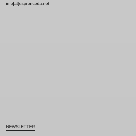
info[at]espronceda.net
NEWSLETTER