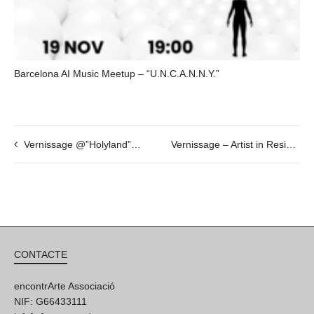
Barcelona AI Music Meetup – “U.N.C.A.N.N.Y.”
Vernissage @”Holyland” by Nammah Berkovitz & guest
Vernissage – Artist in Residence – Mr.Zen
CONTACTE
encontrArte Associació
NIF: G66433111