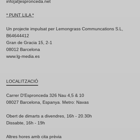
info[at]espronceda.net
* PUNT LILA *
Un projecte impulsat per Lemongrass Communcations S.L,
B64644412
Gran de Gracia 15, 2-1
08012 Barcelona
www.lg-media.es
LOCALITZACIÓ
Carrer D'Espronceda 326 Nau 4,5 & 10
08027 Barcelona, Espanya. Metro: Navas
Obert de dimarts a divendres, 16h - 20.30h
Dissabte, 16h - 19h
Altres hores amb cita prèvia