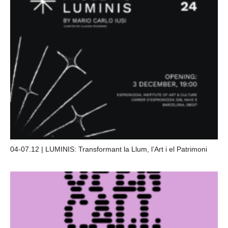
04-07.12 | LUMINIS: Transformant la Llum, l’Art i el Patrimoni