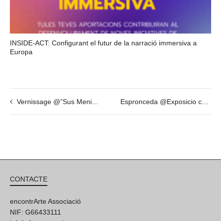
INSIDE-ACT: Configurant el futur de la narració immersiva a
Europa
Vernissage @”Sus Meninas y Otras Esculturas” by Fabian Vogler + invited guest Savina Tarsitano
Espronceda @Exposicio colectiva
CONTACTE
encontrArte Associació
NIF: G66433111