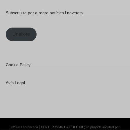
Subscriu-te per a rebre notícies i novetats.
Uneix-te
Cookie Policy
Avís Legal
©2026 Espronceda │CENTER for ART & CULTURE; un projecte impulsat per