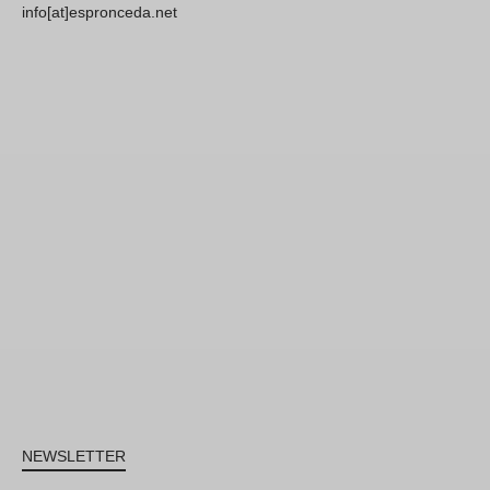
info[at]espronceda.net
NEWSLETTER