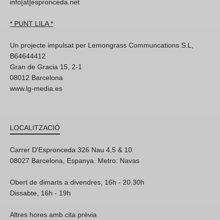
info[at]espronceda.net
* PUNT LILA *
Un projecte impulsat per Lemongrass Communcations S.L,
B64644412
Gran de Gracia 15, 2-1
08012 Barcelona
www.lg-media.es
LOCALITZACIÓ
Carrer D'Espronceda 326 Nau 4,5 & 10
08027 Barcelona, Espanya. Metro: Navas
Obert de dimarts a divendres, 16h - 20.30h
Dissabte, 16h - 19h
Altres hores amb cita prèvia