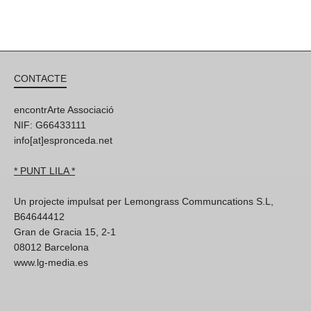
CONTACTE
encontrArte Associació
NIF: G66433111
info[at]espronceda.net
* PUNT LILA *
Un projecte impulsat per Lemongrass Communcations S.L,
B64644412
Gran de Gracia 15, 2-1
08012 Barcelona
www.lg-media.es