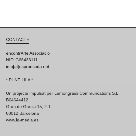
CONTACTE
encontrArte Associació
NIF: G66433111
info[at]espronceda.net
* PUNT LILA *
Un projecte impulsat per Lemongrass Communcations S.L,
B64644412
Gran de Gracia 15, 2-1
08012 Barcelona
www.lg-media.es