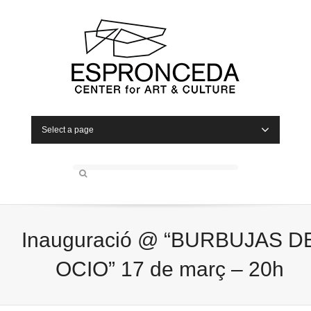
Select a page
Inauguració @ “BURBUJAS D
OCIO” 17 de març – 20h