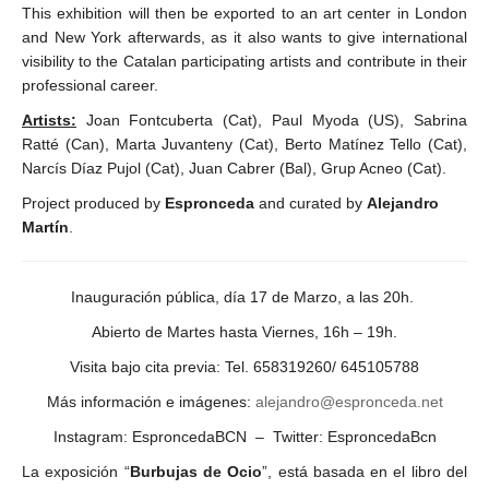
This exhibition will then be exported to an art center in London
and New York afterwards, as it also wants to give international
visibility to the Catalan participating artists and contribute in their
professional career.
Artists:
Joan Fontcuberta (Cat), Paul Myoda (US), Sabrina
Ratté (Can), Marta Juvanteny (Cat), Berto Matínez Tello (Cat),
Narcís Díaz Pujol (Cat), Juan Cabrer (Bal), Grup Acneo (Cat).
Project produced by
Espronceda
and curated by
Alejandro
Martín
.
Inauguración pública, día 17 de Marzo, a las 20h.
Abierto de Martes hasta Viernes, 16h – 19h.
Visita bajo cita previa: Tel. 658319260/ 645105788
Más información e imágenes:
alejandro@espronceda.net
Instagram: EsproncedaBCN – Twitter: EsproncedaBcn
La exposición “
Burbujas de Ocio
”, está basada en el libro del