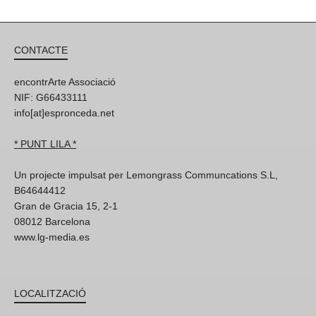
CONTACTE
encontrArte Associació
NIF: G66433111
info[at]espronceda.net
* PUNT LILA *
Un projecte impulsat per Lemongrass Communcations S.L,
B64644412
Gran de Gracia 15, 2-1
08012 Barcelona
www.lg-media.es
LOCALITZACIÓ