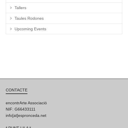
Tallers
Taules Rodones
Upcoming Events
CONTACTE
encontrArte Associació
NIF: G66433111
info[at]espronceda.net