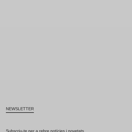
NEWSLETTER
Subscriu-te per a rebre notícies i novetats.