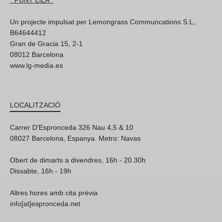
* PUNT LILA *
Un projecte impulsat per Lemongrass Communcations S.L,
B64644412
Gran de Gracia 15, 2-1
08012 Barcelona
www.lg-media.es
LOCALITZACIÓ
Carrer D'Espronceda 326 Nau 4,5 & 10
08027 Barcelona, Espanya. Metro: Navas
Obert de dimarts a divendres, 16h - 20.30h
Dissabte, 16h - 19h
Altres hores amb cita prèvia
info[at]espronceda.net