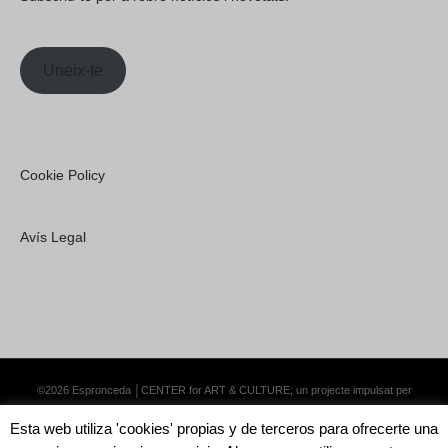
Uneix-te
Cookie Policy
Avís Legal
©2026 Espronceda │CENTER for ART & CULTURE; un projecte impulsat per
Lemongrass Communications S.L.
·
Premium WordPress Themes by Swift Ideas
Esta web utiliza 'cookies' propias y de terceros para ofrecerte una