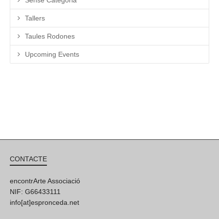
Tallers
Taules Rodones
Upcoming Events
CONTACTE
encontrArte Associació
NIF: G66433111
info[at]espronceda.net