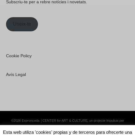
Subscriu-te per a rebre notícies i novetats.
Uneix-te
Cookie Policy
Avís Legal
©2026 Espronceda │CENTER for ART & CULTURE; un projecte impulsat per
Lemongrass Communications S.L.
·
Premium WordPress Themes by Swift Ideas
Esta web utiliza 'cookies' propias y de terceros para ofrecerte una