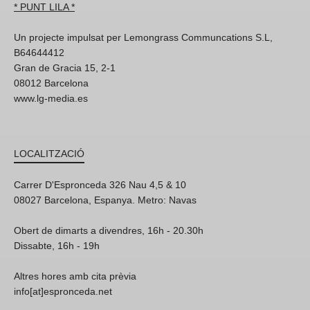
* PUNT LILA *
Un projecte impulsat per Lemongrass Communcations S.L,
B64644412
Gran de Gracia 15, 2-1
08012 Barcelona
www.lg-media.es
LOCALITZACIÓ
Carrer D'Espronceda 326 Nau 4,5 & 10
08027 Barcelona, Espanya. Metro: Navas
Obert de dimarts a divendres, 16h - 20.30h
Dissabte, 16h - 19h
Altres hores amb cita prèvia
info[at]espronceda.net