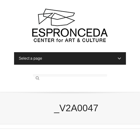
Select a page
_V2A0047