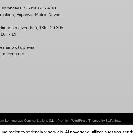
'Espronceda 326 Nau 4,5 & 10
rcelona, Espanya. Metro: Navas
dimarts a divendres, 16h - 20.30h
 16h - 19h
res amb cita prèvia
spronceda.net
 per
Lemongrass Communications S.L.
·
Premium WordPress Themes by Swift Ideas
e una mejor experiencia y servicio. Al navegar o utilizar nuestros se