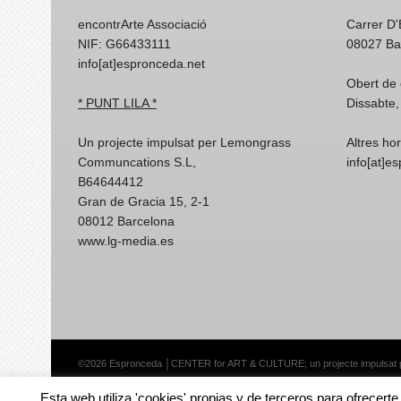
encontrArte Associació
Carrer D
NIF: G66433111
08027 Ba
info[at]espronceda.net
Obert de 
* PUNT LILA *
Dissabte,
Un projecte impulsat per Lemongrass
Altres ho
Communcations S.L,
info[at]e
B64644412
Gran de Gracia 15, 2-1
08012 Barcelona
www.lg-media.es
©2026 Espronceda │CENTER for ART & CULTURE; un projecte impulsat
Esta web utiliza 'cookies' propias y de terceros para ofrecert