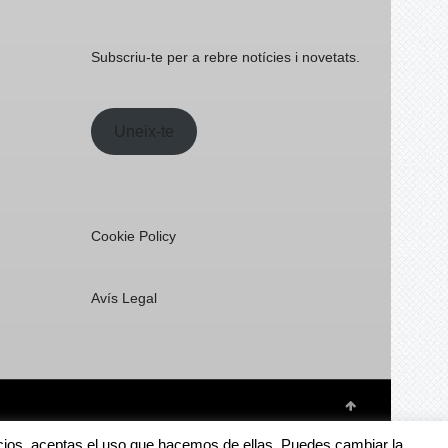
Subscriu-te per a rebre notícies i novetats.
Uneix-te
Cookie Policy
Avís Legal
rvicios, aceptas el uso que hacemos de ellas. Puedes cambiar la