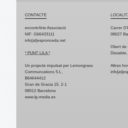
CONTACTE
LOCALIT
encontrArte Associació
Carrer D
NIF: G66433111
08027 Ba
info[at]espronceda.net
Obert de 
* PUNT LILA *
Dissabte,
Un projecte impulsat per Lemongrass
Altres ho
Communcations S.L,
info[at]e
B64644412
Gran de Gracia 15, 2-1
08012 Barcelona
www.lg-media.es