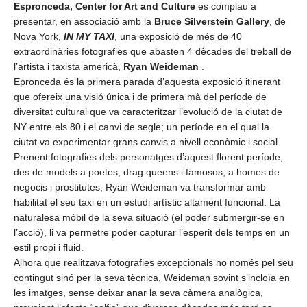
Espronceda, Center for Art and Culture
es complau a
presentar, en associació amb la
Bruce Silverstein Gallery
, de
Nova York,
IN MY TAXI
, una exposició de més de 40
extraordinàries fotografies que abasten 4 dècades del treball de
l’artista i taxista americà,
Ryan Weideman
.
Epronceda és la primera parada d’aquesta exposició itinerant
que ofereix una visió única i de primera mà del període de
diversitat cultural que va caracteritzar l’evolució de la ciutat de
NY entre els 80 i el canvi de segle; un període en el qual la
ciutat va experimentar grans canvis a nivell econòmic i social.
Prenent fotografies dels personatges d’aquest florent període,
des de models a poetes, drag queens i famosos, a homes de
negocis i prostitutes, Ryan Weideman va transformar amb
habilitat el seu taxi en un estudi artístic altament funcional. La
naturalesa mòbil de la seva situació (el poder submergir-se en
l’acció), li va permetre poder capturar l’esperit dels temps en un
estil propi i fluid.
Alhora que realitzava fotografies excepcionals no només pel seu
contingut sinó per la seva tècnica, Weideman sovint s’incloïa en
les imatges, sense deixar anar la seva càmera analògica,