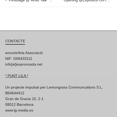
CONTACTE
encontrArte Associació
NIF: G66433111
info[at]espronceda.net
* PUNT LILA *
Un projecte impulsat per Lemongrass Communcations S.L,
B64644412
Gran de Gracia 15, 2-1
08012 Barcelona
www.lg-media.es