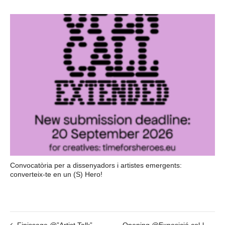
Convocatòria per a dissenyadors i artistes emergents:
converteix-te en un (S) Hero!
Finissage @”Artist Talk” amb Römer + Römer, Alejandro Martín – 4 de Maig – 20h
Opening @Exposició col·lectiva per al LOOP FESTIVAL – dimarts 23 de Maig – 19h30