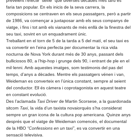
preveient l’efecte “selfie” que diverses dècades més tard es
faria tan popular. En els inicis de la seva carrera, la
composicions se centraven en els seus passatgers, però a partir
de 1986, va començar a juxtaposar amb els seus companys de
viatge, i fins i tot amb els vianants de més enllà de la finestra del
seu taxi, sovint en un enquadrament únic.
Treballant en el torn de 5 de la tarda a 5 del matí, el seu taxi es
va convertir en l’eina perfecta per documentar la rica vida
nocturna de Nova York durant més de 30 anys, passant dels
bulliciosos 80, a l’hip-hop i grunge dels 90, i entrant de ple en el
mil·lenni. Amb aquestes imatges, som testimonis del pas del
temps, d’anys a dècades. Mentre els passatgers vénen i van,
Weideman es converteix en l’única constant, sempre al seient
del conductor. Ell és càmera i coprotagonista en aquest teatre
en constant evolució.
Des l’aclamada
Taxi Driver
de Martin Scorsese, a la guardonada
sitcom
Taxi
, la vida d’un taxista novaiorquès s’ha considerat
sempre un gran icona de la cultura pop americana. Quinze anys
després que el viatge de Weideman comencés, el documental
de la HBO
“Confessions en un taxi”
, es va convertir en una
sensació televisiva.