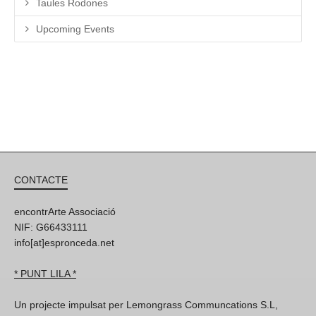
Taules Rodones
Upcoming Events
CONTACTE
encontrArte Associació
NIF: G66433111
info[at]espronceda.net
* PUNT LILA *
Un projecte impulsat per Lemongrass Communcations S.L,