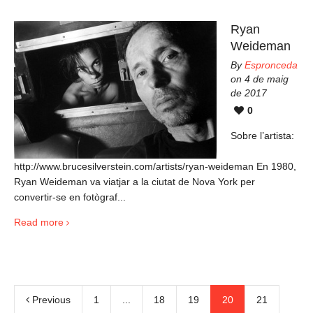
Ryan
Weideman
By
Espronceda
on 4 de maig
de 2017
0
Sobre l’artista:
http://www.brucesilverstein.com/artists/ryan-weideman En 1980,
Ryan Weideman va viatjar a la ciutat de Nova York per
convertir-se en fotògraf...
Read more
Previous
1
...
18
19
20
21