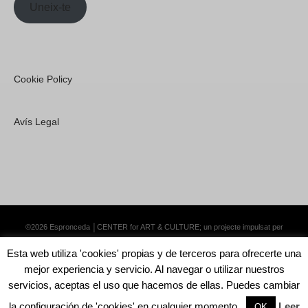
Uneix-te
Cookie Policy
Avís Legal
©2026 Espronceda │CENTER for ART & CULTURE; un projecte impulsat per
Lemongrass Communications S.L.
·
Premium WordPress Themes by Swift Ideas
Esta web utiliza 'cookies' propias y de terceros para ofrecerte una
mejor experiencia y servicio. Al navegar o utilizar nuestros
servicios, aceptas el uso que hacemos de ellas. Puedes cambiar
la configuración de 'cookies' en cualquier momento.
Leer
English
Català
Español
OK