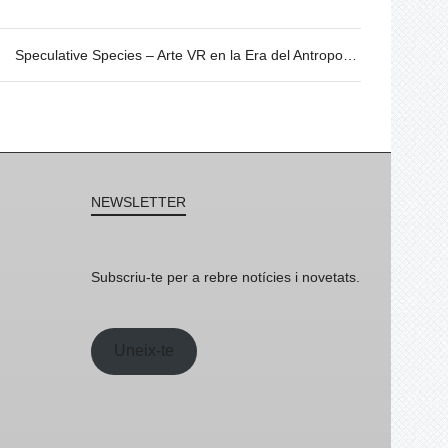
Speculative Species – Arte VR en la Era del Antropoceno. 20/06 @19h
NEWSLETTER
Subscriu-te per a rebre notícies i novetats.
Uneix-te