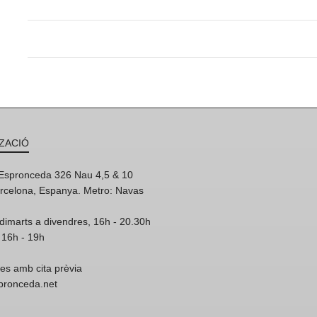
ZACIÓ
'Espronceda 326 Nau 4,5 & 10
rcelona, Espanya. Metro: Navas
dimarts a divendres, 16h - 20.30h
 16h - 19h
res amb cita prèvia
spronceda.net