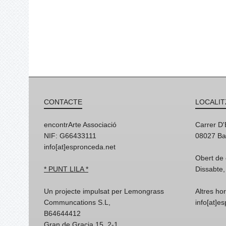
CONTACTE
LOCALIT
encontrArte Associació
Carrer D
NIF: G66433111
08027 Ba
info[at]espronceda.net
Obert de 
* PUNT LILA *
Dissabte,
Un projecte impulsat per Lemongrass
Altres ho
Communcations S.L,
info[at]e
B64644412
Gran de Gracia 15, 2-1