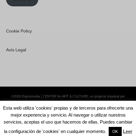
Cookie Policy
Avís Legal
©2026 Espronceda │CENTER for ART & CULTURE; un projecte impulsat per
Lemongrass Communications S.L.
·
Premium WordPress Themes by Swift Ideas
Esta web utiliza 'cookies' propias y de terceros para ofrecerte una
mejor experiencia y servicio. Al navegar o utilizar nuestros
servicios, aceptas el uso que hacemos de ellas. Puedes cambiar
la configuración de 'cookies' en cualquier momento.
Leer
Català
Español
OK