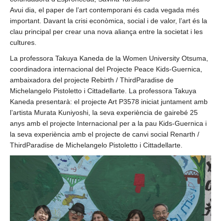
Avui dia, el paper de l’art contemporani és cada vegada més
important. Davant la crisi econòmica, social i de valor, l’art és la
clau principal per crear una nova aliança entre la societat i les
cultures.
La professora Takuya Kaneda de la Women University Otsuma,
coordinadora internacional del Projecte Peace Kids-Guernica,
ambaixadora del projecte Rebirth / ThirdParadise de
Michelangelo Pistoletto i Cittadellarte. La professora Takuya
Kaneda presentarà: el projecte Art P3578 iniciat juntament amb
l’artista Murata Kuniyoshi, la seva experiència de gairebé 25
anys amb el projecte Internacional per a la pau Kids-Guernica i
la seva experiència amb el projecte de canvi social Renarth /
ThirdParadise de Michelangelo Pistoletto i Cittadellarte.