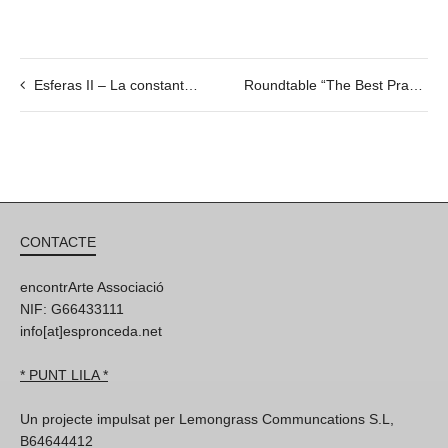
Esferas II – La constante cosmológica. by José Ignacio Díaz de Rábago. 07 > 23/03/19
Roundtable “The Best Practice in Art and Education”. 06.03 @19h
CONTACTE
encontrArte Associació
NIF: G66433111
info[at]espronceda.net
* PUNT LILA *
Un projecte impulsat per Lemongrass Communcations S.L,
B64644412