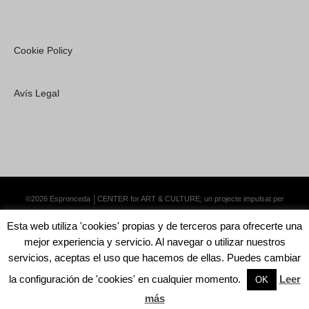
Cookie Policy
Avís Legal
©2026 Espronceda │CENTER for ART & CULTURE; un projecte impulsat per
Lemongrass Communications S.L.
·
Premium WordPress Themes by Swift Ideas
Esta web utiliza 'cookies' propias y de terceros para ofrecerte una
mejor experiencia y servicio. Al navegar o utilizar nuestros
servicios, aceptas el uso que hacemos de ellas. Puedes cambiar
la configuración de 'cookies' en cualquier momento.
Leer
English
Català
Español
OK
más