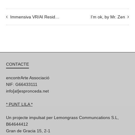
Immensiva VR/AI Residence 2020 SHOW
I’m ok, by Mr. Zen
CONTACTE
encontrArte Associació
NIF: G66433111
info[at]espronceda.net
* PUNT LILA *
Un projecte impulsat per Lemongrass Communcations S.L,
B64644412
Gran de Gracia 15, 2-1