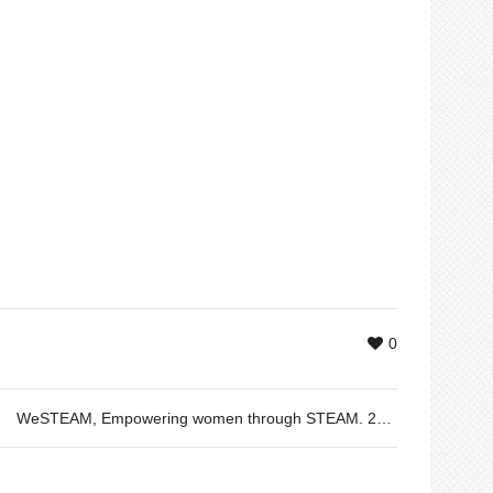
0
WeSTEAM, Empowering women through STEAM. 26th Oct