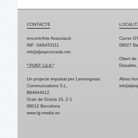
CONTACTE
LOCALIT
encontrArte Associació
Carrer D
NIF: G66433111
08027 Ba
info[at]espronceda.net
Obert de 
* PUNT LILA *
Dissabte,
Un projecte impulsat per Lemongrass
Altres ho
Communcations S.L,
info[at]e
B64644412
Gran de Gracia 15, 2-1
08012 Barcelona
www.lg-media.es