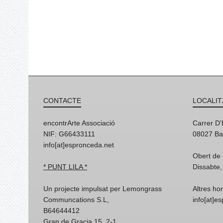
CONTACTE
LOCALIT
encontrArte Associació
Carrer D
NIF: G66433111
08027 Ba
info[at]espronceda.net
Obert de 
* PUNT LILA *
Dissabte,
Un projecte impulsat per Lemongrass
Altres ho
Communcations S.L,
info[at]e
B64644412
Gran de Gracia 15, 2-1