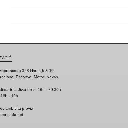
ZACIÓ
'Espronceda 326 Nau 4,5 & 10
rcelona, Espanya. Metro: Navas
dimarts a divendres, 16h - 20.30h
 16h - 19h
res amb cita prèvia
spronceda.net