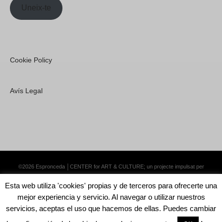
Uneix-te
Cookie Policy
Avís Legal
©2026 Espronceda │CENTER for ART & CULTURE; un projecte impulsat per
Lemongrass Communications S.L.
·
Premium WordPress Themes by Swift Ideas
Esta web utiliza 'cookies' propias y de terceros para ofrecerte una
mejor experiencia y servicio. Al navegar o utilizar nuestros
servicios, aceptas el uso que hacemos de ellas. Puedes cambiar