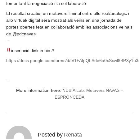
fomentant la negociació i la col.laboració.
El resultat creatiu, un metavers liminal entre allo real/analogic i
allo virtual/ digital sera mostrat als veins en una jornada de
portes obertes feta en collaboració amb les associacions veinals
de @pdcnavas
–
inscripció: link in bio //
https://docs.google.com/forms/d/e/1FAIpQLSde6a0xSxwl8BPXy
–
More information here:
NUBIA Lab: Metavers NAVAS –
ESPRONCEDA
Posted by
Renata