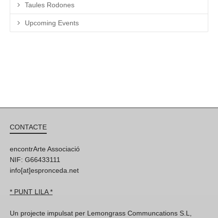
Taules Rodones
Upcoming Events
CONTACTE
encontrArte Associació
NIF: G66433111
info[at]espronceda.net
* PUNT LILA *
Un projecte impulsat per Lemongrass Communcations S.L,