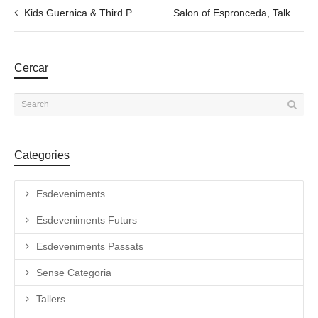
Kids Guernica & Third Paradise: Jornadas Dedicadas – Cultural Diplomacy
Salon of Espronceda, Talk with a Special Guest. – 27.11 @6pm
Cercar
Categories
Esdeveniments
Esdeveniments Futurs
Esdeveniments Passats
Sense Categoria
Tallers