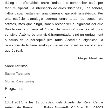
diàleg que s’estableix entre l’artista i el compositor està, per
tant, multiplicat. La intersecció de dues “històries”, una sonora,
l’altra visual, estan en una dimensió gairebé sinestèsica. Per
una espècie d’analogia secreta entre totes les coses, els
artistes, més que ningú, saben reconèixer el significat del que
Baudelaire anomena el “bosc de símbols” que és el món
sensible. Això no és una visió fragmentada, sinó un enriquiment
a causa de la percepció simultània. Accedir al significat i a
l’essència de la lliure analogia: depèn de nosaltres escoltar allò
que és real.
Magali Moulinier
Sobre l’artistas:
Savina Tarsitano
Morris Rosenzweig
Programa:
18.01.2017, a les 19.30 (Saló dels Atlants del Reial Cercle
Artístic de Barcelona – Palau Pignatelli. C/ Arcs, 5 – 08002