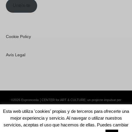
Uneix-te
Cookie Policy
Avís Legal
©2026 Espronceda │CENTER for ART & CULTURE; un projecte impulsat per
Lemongrass Communications S.L.
·
Premium WordPress Themes by Swift Ideas
Esta web utiliza 'cookies' propias y de terceros para ofrecerte una
mejor experiencia y servicio. Al navegar o utilizar nuestros
servicios, aceptas el uso que hacemos de ellas. Puedes cambiar