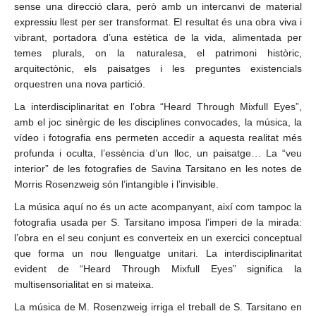
sense una direcció clara, però amb un intercanvi de material
expressiu llest per ser transformat. El resultat és una obra viva i
vibrant, portadora d’una estètica de la vida, alimentada per
temes plurals, on la naturalesa, el patrimoni històric,
arquitectònic, els paisatges i les preguntes existencials
orquestren una nova partició.
La interdisciplinaritat en l’obra “Heard Through Mixfull Eyes”,
amb el joc sinèrgic de les disciplines convocades, la música, la
vídeo i fotografia ens permeten accedir a aquesta realitat més
profunda i oculta, l’essència d’un lloc, un paisatge… La “veu
interior” de les fotografies de Savina Tarsitano en les notes de
Morris Rosenzweig són l’intangible i l’invisible.
La música aquí no és un acte acompanyant, així com tampoc la
fotografia usada per S. Tarsitano imposa l’imperi de la mirada:
l’obra en el seu conjunt es converteix en un exercici conceptual
que forma un nou llenguatge unitari. La interdisciplinaritat
evident de “Heard Through Mixfull Eyes” significa la
multisensorialitat en si mateixa.
La música de M. Rosenzweig irriga el treball de S. Tarsitano en