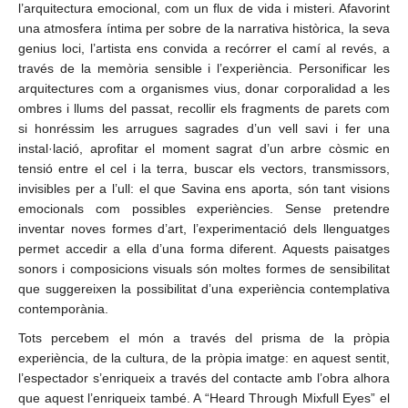
l’arquitectura emocional, com un flux de vida i misteri. Afavorint
una atmosfera íntima per sobre de la narrativa històrica, la seva
genius loci, l’artista ens convida a recórrer el camí al revés, a
través de la memòria sensible i l’experiència. Personificar les
arquitectures com a organismes vius, donar corporalidad a les
ombres i llums del passat, recollir els fragments de parets com
si honréssim les arrugues sagrades d’un vell savi i fer una
instal·lació, aprofitar el moment sagrat d’un arbre còsmic en
tensió entre el cel i la terra, buscar els vectors, transmissors,
invisibles per a l’ull: el que Savina ens aporta, són tant visions
emocionals com possibles experiències. Sense pretendre
inventar noves formes d’art, l’experimentació dels llenguatges
permet accedir a ella d’una forma diferent. Aquests paisatges
sonors i composicions visuals són moltes formes de sensibilitat
que suggereixen la possibilitat d’una experiència contemplativa
contemporània.
Tots percebem el món a través del prisma de la pròpia
experiència, de la cultura, de la pròpia imatge: en aquest sentit,
l’espectador s’enriqueix a través del contacte amb l’obra alhora
que aquest l’enriqueix també. A “Heard Through Mixfull Eyes” el