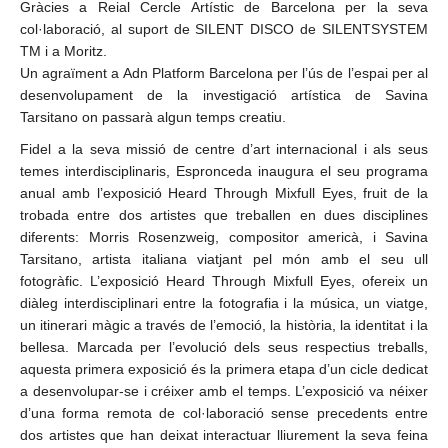
Gràcies a Reial Cercle Artístic de Barcelona per la seva
col·laboració, al suport de SILENT DISCO de SILENTSYSTEM
TM i a Moritz.
Un agraïment a Adn Platform Barcelona per l’ús de l’espai per al
desenvolupament de la investigació artística de Savina
Tarsitano on passarà algun temps creatiu.
Fidel a la seva missió de centre d’art internacional i als seus
temes interdisciplinaris, Espronceda inaugura el seu programa
anual amb l’exposició Heard Through Mixfull Eyes, fruit de la
trobada entre dos artistes que treballen en dues disciplines
diferents: Morris Rosenzweig, compositor americà, i Savina
Tarsitano, artista italiana viatjant pel món amb el seu ull
fotogràfic. L’exposició Heard Through Mixfull Eyes, ofereix un
diàleg interdisciplinari entre la fotografia i la música, un viatge,
un itinerari màgic a través de l’emoció, la història, la identitat i la
bellesa. Marcada per l’evolució dels seus respectius treballs,
aquesta primera exposició és la primera etapa d’un cicle dedicat
a desenvolupar-se i créixer amb el temps. L’exposició va néixer
d’una forma remota de col·laboració sense precedents entre
dos artistes que han deixat interactuar lliurement la seva feina