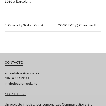
2026 a Barcelona
Concert @Palau Pignatelli (Bcn) by Lenio Liatsou – JAN 18th – 19h30
CONCERT @ Colectivo EUNK – César Bernal & Sebastián Tapia – 10 Des
CONTACTE
encontrArte Associació
NIF: G66433111
info[at]espronceda.net
* PUNT LILA *
Un projecte impulsat per Lemongrass Communcations S.L,