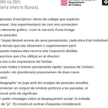
oesies d’escriptura i obres de collage que exploren
ió visual. Una experimentació de com ens connectem
n elements gràfics, i com la narració d’una imatge
es paraules.
l’espai deixant enrere els seus pensaments, cada obra d’art individual
es donats que tots observem o experimentem però
uesta mateixa idea recorre tota l’exposició dividida
riure que s’ha utilitzat en el directori
 veu a les expressions de l’artista.
erses mides il·lustren pensaments ràpids i passius de l’artista i
postals i els qüestionaris presumeixen de dues cares
canvi.
 “Ideagraphs” es juga amb les imatges de paraules senzilles
nnectar un conjunt de símbols pictòrics a les paraules, el
cionat amb els significats.
petits missatges sobre el desplaçament social i la troballa
 de “jo”. Es mostra el contrari d’aquesta consideració