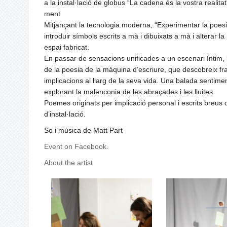
a la instal·lació de globus “La cadena és la vostra realitat
ment
Mitjançant la tecnologia moderna, “Experimentar la poesia 
introduir símbols escrits a mà i dibuixats a mà i alterar l
espai fabricat.
En passar de sensacions unificades a un escenari ínti
de la poesia de la màquina d’escriure, que descobreix fra
implicacions al llarg de la seva vida. Una balada sentimen
explorant la malenconia de les abraçades i les lluites.
Poemes originats per implicació personal i escrits breus q
d’instal·lació.
So i música de Matt Part
Event on Facebook.
About the artist