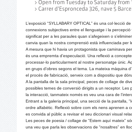
L’exposició “SYLLABARY OPTICAL” és una col·lecció de p
connexions subjectives entre el llenguatge i la percepc
significat per a les paraules quan s’afegeixen o s’elimine
canvia quan la nostra comprensió està influenciada per l
A mesura que hi havia un protagonista que caminava per 
és una empremta d’especulació. Una reflexió a concept
processar-lo particularment al nostre personatge únic. Aq
en grups d’obres segons el tema. La mateixa màquina d’esc
el procés de fabricació, serveix com a dispositiu que dóna
A la pantalla de la sala principal, peces de collage de div
possibles temes de conversió dirigits a un receptor. Les 
la interacció, tanmateix només es veu una cara de l’inter
Entrant a la galeria principal, una secció de la pantalla,
ordre alfabètic. Reflexió sobre com els nens aprenen a co
es convida al públic a revisar el seu diccionari visual rela
Les peces de poesia / collage de “Estem aquí mateix” són 
una veu que parla les observacions de “nosaltres” en lloc