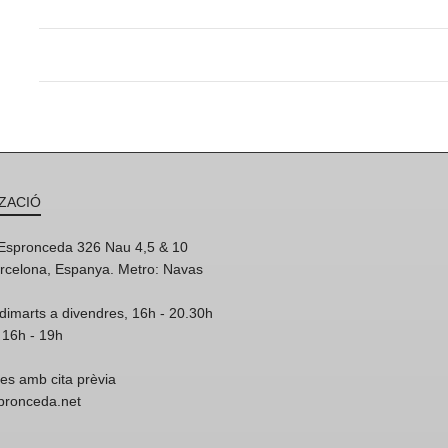
ZACIÓ
'Espronceda 326 Nau 4,5 & 10
rcelona, Espanya. Metro: Navas
dimarts a divendres, 16h - 20.30h
 16h - 19h
res amb cita prèvia
spronceda.net