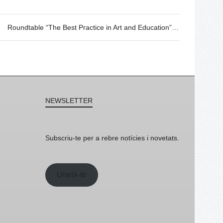
Roundtable “The Best Practice in Art and Education”. 06.03 @19h
NEWSLETTER
Subscriu-te per a rebre notícies i novetats.
Uneix-te