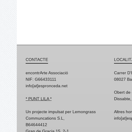
CONTACTE
LOCALIT
encontrArte Associació
Carrer D
NIF: G66433111
08027 Ba
info[at]espronceda.net
Obert de 
* PUNT LILA *
Dissabte,
Un projecte impulsat per Lemongrass
Altres ho
Communcations S.L,
info[at]e
B64644412
Gran de Gracia 15, 2-1