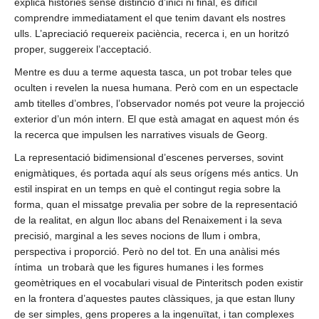
explica històries sense distinció d’inici ni final, és difícil
comprendre immediatament el que tenim davant els nostres
ulls. L’apreciació requereix paciència, recerca i, en un horitzó
proper, suggereix l’acceptació.
Mentre es duu a terme aquesta tasca, un pot trobar teles que
oculten i revelen la nuesa humana. Però com en un espectacle
amb titelles d’ombres, l’observador només pot veure la projecció
exterior d’un món intern. El que està amagat en aquest món és
la recerca que impulsen les narratives visuals de Georg.
La representació bidimensional d’escenes perverses, sovint
enigmàtiques, és portada aquí als seus orígens més antics. Un
estil inspirat en un temps en què el contingut regia sobre la
forma, quan el missatge prevalia per sobre de la representació
de la realitat, en algun lloc abans del Renaixement i la seva
precisió, marginal a les seves nocions de llum i ombra,
perspectiva i proporció. Però no del tot. En una anàlisi més
íntima
un trobarà que les figures humanes i les formes
geomètriques en el vocabulari visual de Pinteritsch poden existir
en la frontera d’aquestes pautes clàssiques, ja que estan lluny
de ser simples, gens properes a la ingenuïtat, i tan complexes