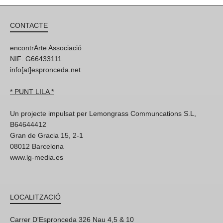
CONTACTE
encontrArte Associació
NIF: G66433111
info[at]espronceda.net
* PUNT LILA *
Un projecte impulsat per Lemongrass Communcations S.L,
B64644412
Gran de Gracia 15, 2-1
08012 Barcelona
www.lg-media.es
LOCALITZACIÓ
Carrer D'Espronceda 326 Nau 4,5 & 10