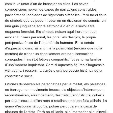
com la voluntat d’un de bussejar en elles. Les seves
composicions neixen de capes de narracions construïdes
pacientment i poblades de significats simbòlics. Però no el tipus
de símbols que es poden trobar en un diccionari de somnis, en
una guia junguiana sobre astrologia o en qualsevol altre
esquema formulat. Els símbols neixen aquí lliurement per
evocar l’univers personal, les pors i els desitjos, la pròpia
perspectiva única de l’experiència humana. En la senda
d’aquesta idiosincràsia, un té la possibilitat (encara que no la
certesa) de trobar un coneixement ordinari, sensacions
conegudes i fins i tot fetitxes compartits. Tot es torna familiar
d’una manera inquietant. Com si aquestes figures s’haguessin
vist abans, i ressonin a través d’una percepció històrica de la
construcció social.
Glitches
divideixen als personatges per la meitat, els paisatges
es barregen en moviments bruscs, els objectes s’interrompen,
reconstrueixen, aleatòriament, destruïts i reconstruïts, coberts
per una pintura acrílica rosa o retallats amb una fulla afilada. La
goma d’esborrar té poc ús, potser perduda en la caixa de
pintures de l’artista. Però no el llapis, ni el marcador ni el pinzell.