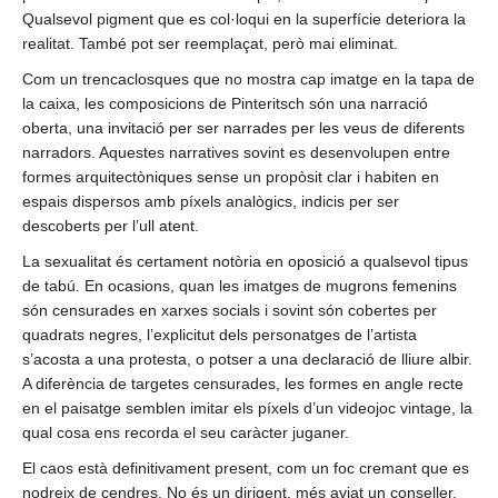
Qualsevol pigment que es col·loqui en la superfície deteriora la
realitat. També pot ser reemplaçat, però mai eliminat.
Com un trencaclosques que no mostra cap imatge en la tapa de
la caixa, les composicions de Pinteritsch són una narració
oberta, una invitació per ser narrades per les veus de diferents
narradors. Aquestes narratives sovint es desenvolupen entre
formes arquitectòniques sense un propòsit clar i habiten en
espais dispersos amb píxels analògics, indicis per ser
descoberts per l’ull atent.
La sexualitat és certament notòria en oposició a qualsevol tipus
de tabú. En ocasions, quan les imatges de mugrons femenins
són censurades en xarxes socials i sovint són cobertes per
quadrats negres, l’explicitut dels personatges de l’artista
s’acosta a una protesta, o potser a una declaració de lliure albir.
A diferència de targetes censurades, les formes en angle recte
en el paisatge semblen imitar els píxels d’un videojoc vintage, la
qual cosa ens recorda el seu caràcter juganer.
El caos està definitivament present, com un foc cremant que es
nodreix de cendres. No és un dirigent, més aviat un conseller.