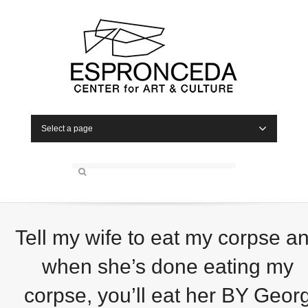
Select a page
Tell my wife to eat my corpse a
when she’s done eating my
corpse, you’ll eat her BY Geor