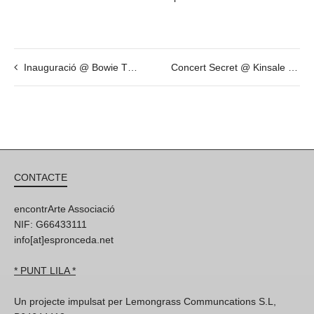
Inauguració @ Bowie The Session de Gavin Evans
Concert Secret @ Kinsale – Est Oest – Steve Smyth de SOFAR
CONTACTE
encontrArte Associació
NIF: G66433111
info[at]espronceda.net
* PUNT LILA *
Un projecte impulsat per Lemongrass Communcations S.L,