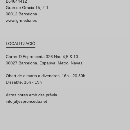
B64644412
Gran de Gracia 15, 2-1
08012 Barcelona
www.lg-media.es
LOCALITZACIÓ
Carrer D'Espronceda 326 Nau 4,5 & 10
08027 Barcelona, Espanya. Metro: Navas
Obert de dimarts a divendres, 16h - 20.30h
Dissabte, 16h - 19h
Altres hores amb cita prèvia
info[at]espronceda.net