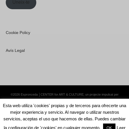
Uneix-te
Cookie Policy
Avís Legal
©2026 Espronceda │CENTER for ART & CULTURE; un projecte impulsat per
Lemongrass Communications S.L.
·
Premium WordPress Themes by Swift Ideas
Esta web utiliza 'cookies' propias y de terceros para ofrecerte una
mejor experiencia y servicio. Al navegar o utilizar nuestros
servicios, aceptas el uso que hacemos de ellas. Puedes cambiar
la configuración de 'cookies' en cualquier momento.
Leer
English
Català
Español
OK