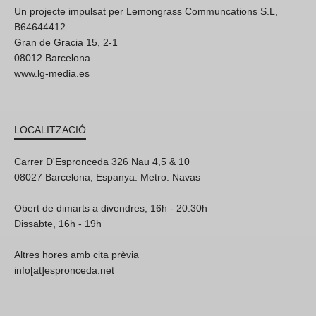
Un projecte impulsat per Lemongrass Communcations S.L,
B64644412
Gran de Gracia 15, 2-1
08012 Barcelona
www.lg-media.es
LOCALITZACIÓ
Carrer D'Espronceda 326 Nau 4,5 & 10
08027 Barcelona, Espanya. Metro: Navas
Obert de dimarts a divendres, 16h - 20.30h
Dissabte, 16h - 19h
Altres hores amb cita prèvia
info[at]espronceda.net