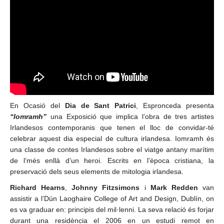
En Ocasió del
Dia de Sant Patrici
, Espronceda presenta
“Iomramh”
una Exposició que implica l’obra de tres artistes
Irlandesos contemporanis que tenen el lloc de convidar-té
celebrar aquest dia especial de cultura irlandesa. Iomramh és
una classe de contes Irlandesos sobre el viatge antany marítim
de l’més enllà d’un heroi. Escrits en l’època cristiana, la
preservació dels seus elements de mitologia irlandesa.
Richard Hearns
,
Johnny Fitzsimons
i
Mark Redden
van
assistir a l’Dún Laoghaire College of Art and Design, Dublín, on
es va graduar en: principis del mil·lenni. La seva relació és forjar
durant una residència el 2006 en un estudi remot en