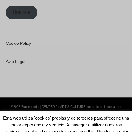
Uneix-te
Cookie Policy
Avís Legal
©2026 Espronceda │CENTER for ART & CULTURE; un projecte impulsat per
Lemongrass Communications S.L.
·
Premium WordPress Themes by Swift Ideas
Esta web utiliza 'cookies' propias y de terceros para ofrecerte una
mejor experiencia y servicio. Al navegar o utilizar nuestros
servicios, aceptas el uso que hacemos de ellas. Puedes cambiar