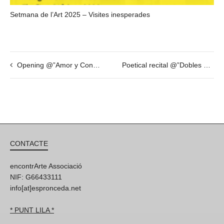
Setmana de l’Art 2025 – Visites inesperades
Opening @”Amor y Control” per Ricardo Betancourt – 4 de Març – 19h30
Poetical recital @”Dobles Ulls” of Albert Mestres – JAN 27th – 19h30
CONTACTE
encontrArte Associació
NIF: G66433111
info[at]espronceda.net
* PUNT LILA *