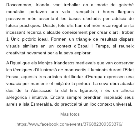
Roscommon, Irlanda, van treballar on a mode de gairebé
monàstic: portaven una vida tranquil·la i hores llargues
passaven més assentant les bases d’estudis per addició de
futura pràctiques. Desde, tots ells han del món recorregut en la
incessant recerca d’alcalde coneixement per crear d’art i trobar
1 Únic pictòric ideal. Formen un triangle de resultats dispars
visuals similars en un context d’Espai i Temps, si reuneix
creativitat novament per a la seva explorar.
A l’igual que els Monjos Irlandesos medievals que van conservar
les tècniques d’il·lustració de manuscrits il·luminats durant l’Edat
Fosca, aquests tres artistes del llindar d’Europa expressen una
vocació per mantenir el mitjà de la pintura. La seva obra abasta
des de la Abstracció la del fins figuració, i és un alhora
al·legòrica i intuïtiva. Encara sempre prendran inspiració seus
arrels a Isla Esmeralda, do practical té un lloc context universal.
Mas fotos
https://www.facebook.com/events/376882309353376/