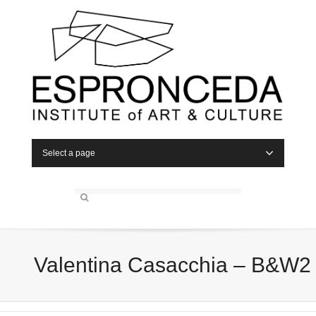
Select a page
Valentina Casacchia – B&W2