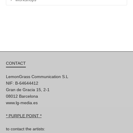
CONTACT
LemonGrass Communication S.L
NIF: B-64644412
Gran de Gracia 15, 2-1
08012 Barcelona
www.lg-media.es
* PURPLE POINT *
to contact the artists: