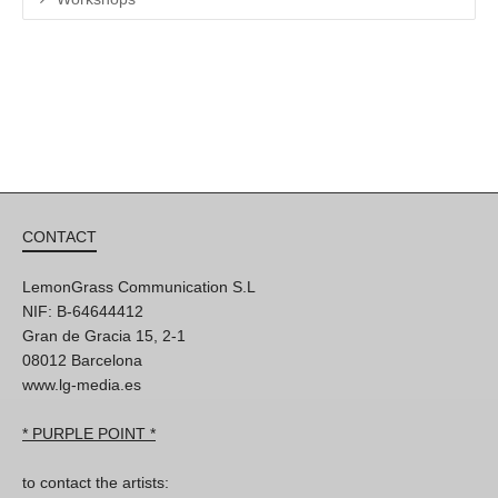
CONTACT
LemonGrass Communication S.L
NIF: B-64644412
Gran de Gracia 15, 2-1
08012 Barcelona
www.lg-media.es
* PURPLE POINT *
to contact the artists: