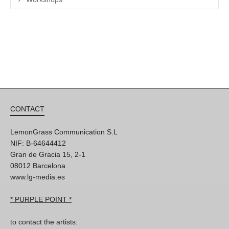
CONTACT
LemonGrass Communication S.L
NIF: B-64644412
Gran de Gracia 15, 2-1
08012 Barcelona
www.lg-media.es
* PURPLE POINT *
to contact the artists: