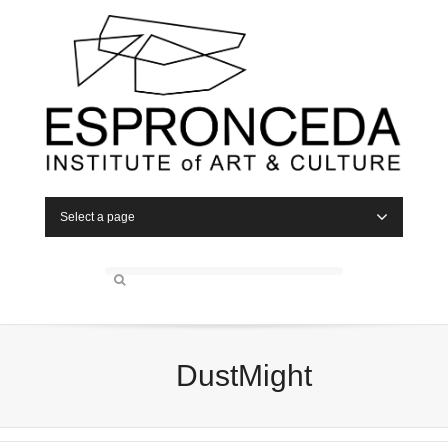
Select a page
DustMight