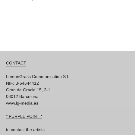
CONTACT
LemonGrass Communication S.L
NIF: B-64644412
Gran de Gracia 15, 2-1
08012 Barcelona
www.lg-media.es
* PURPLE POINT *
to contact the artists: