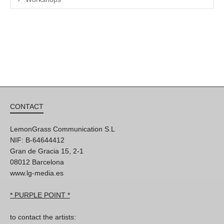
CONTACT
LemonGrass Communication S.L
NIF: B-64644412
Gran de Gracia 15, 2-1
08012 Barcelona
www.lg-media.es
* PURPLE POINT *
to contact the artists: