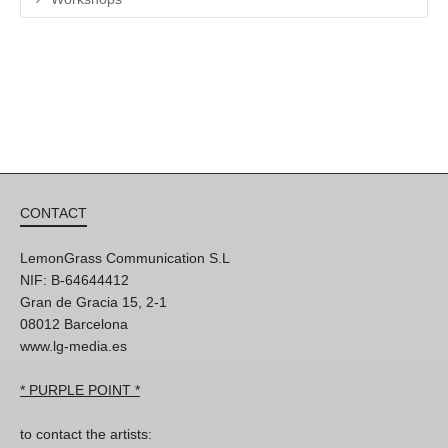
CONTACT
LemonGrass Communication S.L
NIF: B-64644412
Gran de Gracia 15, 2-1
08012 Barcelona
www.lg-media.es
* PURPLE POINT *
to contact the artists: