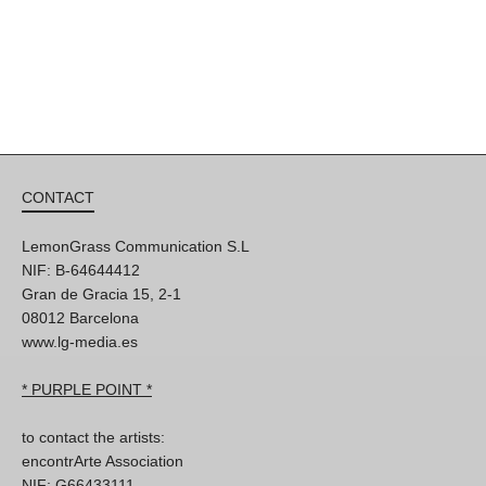
CONTACT
LemonGrass Communication S.L
NIF: B-64644412
Gran de Gracia 15, 2-1
08012 Barcelona
www.lg-media.es
* PURPLE POINT *
to contact the artists:
encontrArte Association
NIF: G66433111